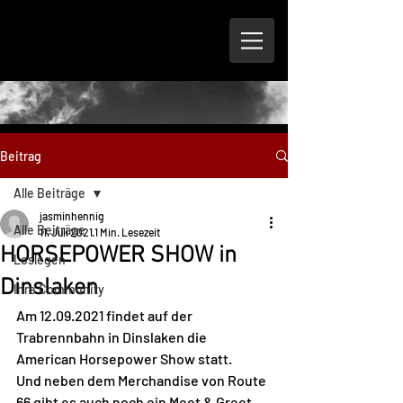
Beitrag
Alle Beiträge
jasminhennig
Alle Beiträge
11. Juli 2021
1 Min. Lesezeit
HORSEPOWER SHOW in
Loslegen
Dinslaken
Ihre Community
Am 12.09.2021 findet auf der 
Trabrennbahn in Dinslaken die 
American Horsepower Show statt.
Und neben dem Merchandise von Route 
66 gibt es auch noch ein Meet & Greet 