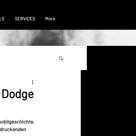
LE
SERVICES
More
r Dodge
obilgeschichte, 
ndruckenden 