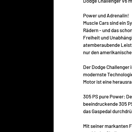
Dodge Challenger V6 mi
Power und Adrenalin! 
Muscle Cars sind ein S
Rädern - und das schon
Freiheit und Unabhängi
atemberaubende Leistun
nur den amerikanische
Der Dodge Challenger is
modernste Technologie
Motor ist eine herausra
305 PS pure Power: Der
beeindruckende 305 PS
das Gaspedal durchdrü
Mit seiner markanten F