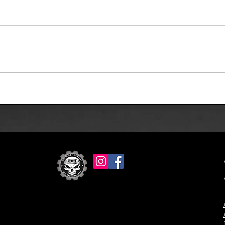
Begrenzt bis 15.12.24!
Jede
Abholservice!
brau
Spül