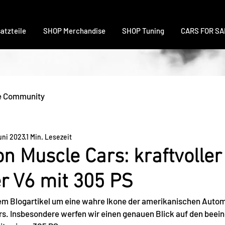
atzteile
SHOP Merchandise
SHOP Tuning
CARS FOR SA
e Community
uni 2023
1 Min. Lesezeit
on Muscle Cars: kraftvolle
r V6 mit 305 PS
em Blogartikel um eine wahre Ikone der amerikanischen Autom
rs. Insbesondere werfen wir einen genauen Blick auf den beei