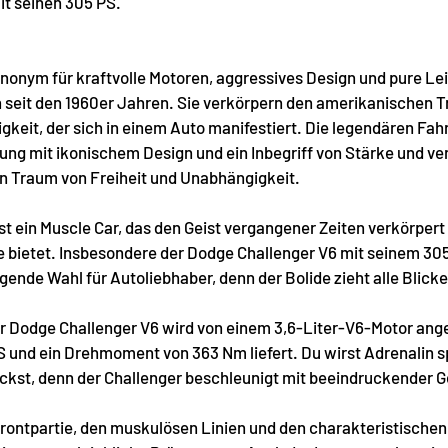
t seinen 305 PS. 
ynonym für kraftvolle Motoren, aggressives Design und pure Le
 seit den 1960er Jahren. Sie verkörpern den amerikanischen T
gkeit, der sich in einem Auto manifestiert. Die legendären Fah
g mit ikonischem Design und ein Inbegriff von Stärke und ver
n Traum von Freiheit und Unabhängigkeit. 
t ein Muscle Car, das den Geist vergangener Zeiten verkörpert 
 bietet. Insbesondere der Dodge Challenger V6 mit seinem 305
gende Wahl für Autoliebhaber, denn der Bolide zieht alle Blicke
 Dodge Challenger V6 wird von einem 3,6-Liter-V6-Motor ange
 und ein Drehmoment von 363 Nm liefert. Du wirst Adrenalin s
ckst, denn der Challenger beschleunigt mit beeindruckender 
rontpartie, den muskulösen Linien und den charakteristische