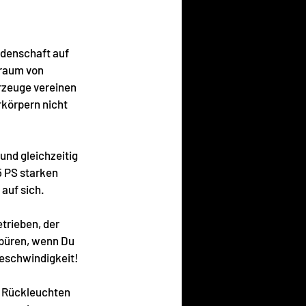
idenschaft auf 
raum von 
rzeuge vereinen 
körpern nicht 
und gleichzeitig 
 PS starken 
 auf sich.
trieben, der 
püren, wenn Du 
Geschwindigkeit!
n Rückleuchten 