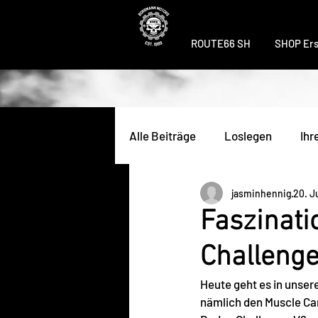
ROUTE66 SH
SHOP Ers
Alle Beiträge
Loslegen
Ihr
jasminhennig
20. J
Faszinati
Challenge
Heute geht es in unser
nämlich den Muscle Ca