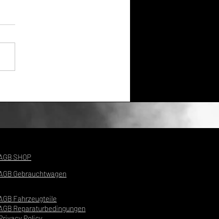
s Automatikgetriebe
cht auch mal 'ne
ung! Lies selbst:
AGB SHOP
AGB Gebrauchtwagen
AGB Fahrzeugteile
AGB Reparaturbedingungen
Privacy Policy