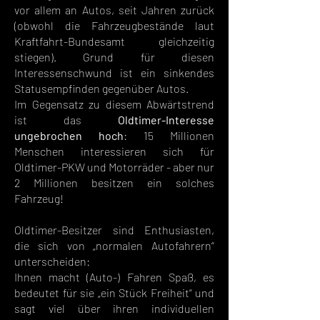
vor allem an Autos, seit Jahren zurück
(obwohl die Fahrzeugbestände laut
Kraftfahrt-Bundesamt gleichzeitig
stiegen). Grund für diesen
Interessenschwund ist ein sinkendes
Statusempfinden gegenüber Autos.
Im Gegensatz zu diesem Abwärtstrend
ist das
Oldtimer-Interesse
ungebrochen hoch
: 15 Millionen
Menschen interessieren sich für
Oldtimer-PKW und Motorräder - aber nur
2 Millionen besitzen ein solches
Fahrzeug!
Oldtimer-Besitzer sind Enthusiasten,
die sich von „normalen Autofahrern“
unterscheiden:
Ihnen macht (Auto-) Fahren Spaß, es
bedeutet für sie „ein Stück Freiheit“ und
sagt viel über ihren individuellen