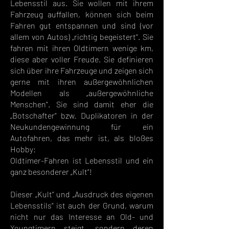
Lebensstil aus. Sie wollen mit ihrem
Fahrzeug auffallen, können sich beim
Fahren gut entspannen und sind (vor
allem von Autos) „richtig begeistert“. Sie
fahren mit ihren Oldtimern wenige km,
diese aber voller Freude. Sie definieren
sich über ihre Fahrzeuge und zeigen sich
gerne mit ihren außergewöhnlichen
Modellen als „außergewöhnliche
Menschen“. Sie sind damit eher die
„Botschafter“ bzw. Duplikatoren in der
Neukundengewinnung für ein
Autofahren, das mehr ist, als bloßes
Hobby:
Oldtimer-Fahren ist Lebensstil und ein
ganz besonderer „Kult“!
Dieser „Kult“ und „Ausdruck des eigenen
Lebensstils“ ist auch der Grund, warum
nicht nur das Interesse an Old- und
Youngtimern steigt, sondern deren