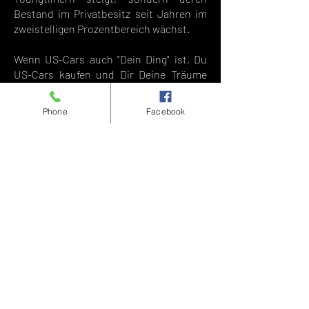
Bestand im Privatbesitz seit Jahren im
zweistelligen Prozentbereich wächst.
Wenn US-Cars auch "Dein Ding" ist, Du
US-Cars kaufen und Dir Deine Träume
verwirklichen willst, dann bist Du bei den
Profis von Route 66 Borrmann Motors
Phone
Facebook
KG genau richtig. Mit Herz und Verstand
unterstützen wir Dich bei Deinem US-
Car-Kauf - unabhängig davon, ob es ein
US-Oldtimer, ein US-Youngtimer oder
ein US-Neuwagen sein darf.