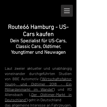
Route66 Hamburg - US-
Cars kaufen
Dein Spezialist für US-Cars,
Classic Cars, Oldtimer,
Youngtimer und Neuwagen
Laut zweier aktueller und unabhängig
voneinander durchgeführten Studien
von BBE Automotiv (
"Wirtschaftsfaktor
Young- und Oldtimer 2018 - Ein
Milliardenmarkt im Wandel"
) und IfD
Allensbach (
„Der Oldtimer-Markt in
Deutschland“
) geht in Deutschland
das allgemeine Interesse an Fahrzeugen,