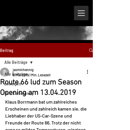
Beitrag
Alle Beiträge
jasminhennig
Alle Beiträge
6. Mai 2019
1 Min. Lesezeit
Route 66 lud zum Season
Loslegen
Opening am 13.04.2019
Ihre Community
Klaus Borrmann bat um zahlreiches 
Erscheinen und zahlreich kamen sie, die 
Liebhaber der US-Car-Szene und 
Freunde der Route 66. Trotz der nicht 
ganz so milden Temperaturen, winzigen 