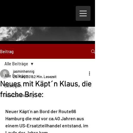
Beitrag
Alle Beiträge
jasminhennig
Alle Beiträge
25. März 2019
2 Min. Lesezeit
Neues mit Käpt´n Klaus, die
Loslegen
frische Brise:
Ihre Community
Neuer Käpt´n an Bord der Route66 
Hamburg die mal vor ca.40 Jahren aus 
einem US-Ersatzteilhandel entstand, im 
Laufe der Jahre kam