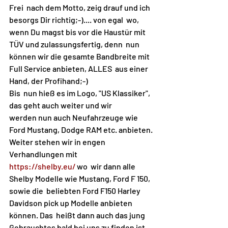
Frei  nach dem Motto, zeig drauf und ich 
besorgs Dir richtig;-).... von egal  wo, 
wenn Du magst bis vor die Haustür mit 
TÜV und zulassungsfertig, denn  nun 
können wir die gesamte Bandbreite mit 
Full Service anbieten, ALLES  aus einer 
Hand, der Profihand;-)
Bis  nun hieß es im Logo, "US Klassiker", 
das geht auch weiter und wir  
werden nun auch Neufahrzeuge wie 
Ford Mustang, Dodge RAM etc. anbieten.
Weiter stehen wir in engen 
Verhandlungen mit 
https://shelby.eu/
 wo  wir dann alle 
Shelby Modelle wie Mustang, Ford F 150, 
sowie die  beliebten Ford F150 Harley 
Davidson pick up Modelle anbieten 
können. Das  heißt dann auch das jung 
Gebrauchtes bald bei uns zu finden ist.